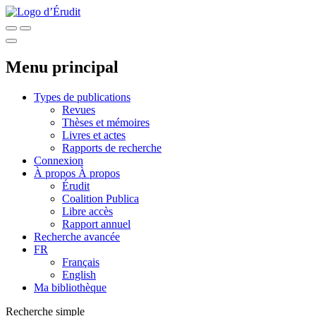
Menu principal
Types de publications
Revues
Thèses et mémoires
Livres et actes
Rapports de recherche
Connexion
À propos
À propos
Érudit
Coalition Publica
Libre accès
Rapport annuel
Recherche avancée
FR
Français
English
Ma bibliothèque
Recherche simple