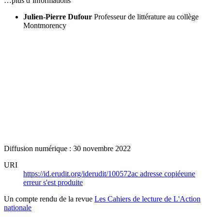
…plus d’informations
Julien-Pierre Dufour
Professeur de littérature au collège
Montmorency
Diffusion numérique : 30 novembre 2022
URI
https://id.erudit.org/iderudit/100572ac
adresse copiée
une
erreur s'est produite
Un compte rendu de la revue
Les Cahiers de lecture de L'Action
nationale