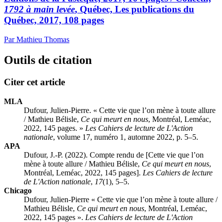
1792 à main levée
, Québec, Les publications du
Québec, 2017, 108 pages
Par Mathieu Thomas
Outils de citation
Citer cet article
MLA
Dufour, Julien-Pierre. « Cette vie que l’on mène à toute allure
/
Mathieu Bélisle
,
Ce qui meurt en nous
, Montréal, Leméac,
2022, 145 pages. »
Les Cahiers de lecture de L'Action
nationale
, volume 17, numéro 1, automne 2022, p. 5–5.
APA
Dufour, J.-P. (2022). Compte rendu de [Cette vie que l’on
mène à toute allure /
Mathieu Bélisle
,
Ce qui meurt en nous
,
Montréal, Leméac, 2022, 145 pages].
Les Cahiers de lecture
de L'Action nationale
,
17
(1), 5–5.
Chicago
Dufour, Julien-Pierre « Cette vie que l’on mène à toute allure /
Mathieu Bélisle
,
Ce qui meurt en nous
, Montréal, Leméac,
2022, 145 pages ».
Les Cahiers de lecture de L'Action