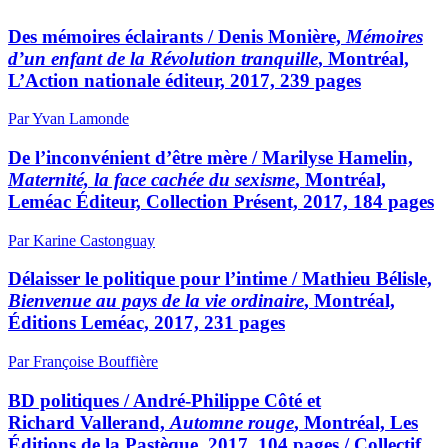
Des mémoires éclairants / Denis Monière,
Mémoires
d’un enfant de la Révolution tranquille
, Montréal,
L’Action nationale éditeur, 2017, 239 pages
Par Yvan Lamonde
De l’inconvénient d’être mère / Marilyse Hamelin,
Maternité, la face cachée du sexisme
, Montréal,
Leméac Éditeur, Collection Présent, 2017, 184 pages
Par Karine Castonguay
Délaisser le politique pour l’intime / Mathieu Bélisle,
Bienvenue au pays de la vie ordinaire
, Montréal,
Éditions Leméac, 2017, 231 pages
Par Françoise Bouffière
BD politiques / André-Philippe Côté et
Richard Vallerand,
Automne rouge
, Montréal, Les
Éditions de la Pastèque, 2017, 104 pages / Collectif,