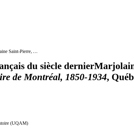
aine Saint-Pierre
,
…
nçais du siècle dernier
Marjolain
ire de Montréal, 1850‑1934
, Québ
histoire (UQAM)