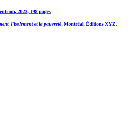
entrion, 2023, 198 pages
ent, l’isolement et la pauvreté
, Montréal, Éditions XYZ,