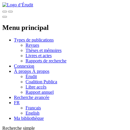
Menu principal
Types de publications
Revues
Thèses et mémoires
Livres et actes
Rapports de recherche
Connexion
À propos
À propos
Érudit
Coalition Publica
Libre accès
Rapport annuel
Recherche avancée
FR
Français
English
Ma bibliothèque
Recherche simple