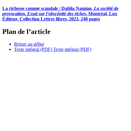
La richesse comme scandale /
Dahlia Namian
,
La société de
provocation. Essai sur l’obscénité des riches
, Montréal, Lux
Éditeur, Collection Lettres libres, 2023, 240 pages
Plan de l’article
Retour au début
Texte intégral (PDF)
Texte intégral (PDF)