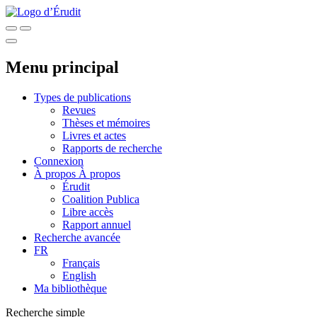
Menu principal
Types de publications
Revues
Thèses et mémoires
Livres et actes
Rapports de recherche
Connexion
À propos
À propos
Érudit
Coalition Publica
Libre accès
Rapport annuel
Recherche avancée
FR
Français
English
Ma bibliothèque
Recherche simple