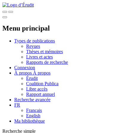
Menu principal
Types de publications
Revues
Thèses et mémoires
Livres et actes
Rapports de recherche
Connexion
À propos
À propos
Érudit
Coalition Publica
Libre accès
Rapport annuel
Recherche avancée
FR
Français
English
Ma bibliothèque
Recherche simple