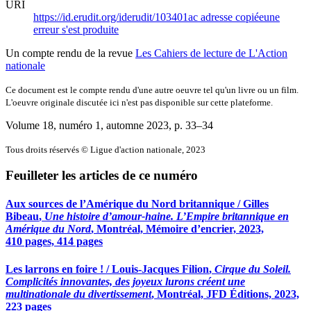
URI
https://id.erudit.org/iderudit/103401ac
adresse copiée
une
erreur s'est produite
Un compte rendu de la revue
Les Cahiers de lecture de L'Action
nationale
Ce document est le compte rendu d'une autre oeuvre tel qu'un livre ou un film.
L'oeuvre originale discutée ici n'est pas disponible sur cette plateforme.
Volume 18, numéro 1, automne 2023
, p. 33–34
Tous droits réservés © Ligue d'action nationale, 2023
Feuilleter les articles de ce numéro
Aux sources de l’Amérique du Nord britannique /
Gilles
Bibeau
,
Une histoire d’amour-haine. L’Empire britannique en
Amérique du Nord
, Montréal, Mémoire d’encrier, 2023,
410 pages, 414 pages
Les larrons en foire ! /
Louis-Jacques Filion
,
Cirque du Soleil.
Complicités innovantes, des joyeux lurons créent une
multinationale du divertissement
, Montréal, JFD Éditions, 2023,
223 pages