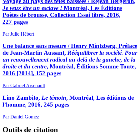
Voyage au pays des têtes baissées /
Réjean Bergeron
,
Je veux être un esclave !
Montréal, Les Éditions
Poètes de brousse, Collection Essai libre, 2016,
227 pages
Par Julie Hébert
Une balance sans mesure /
Henry Mintzberg. Préface
de Jean-Martin Aussant
,
Rééquilibrer la société. Pour
un renouvellement radical au-delà de la gauche, de la
droite et du centre
, Montréal, Éditions Somme Toute,
2016 [2014], 152 pages
Par Gabriel Arsenault
Lino Zambito
,
Le témoin
, Montréal, Les éditions de
l’homme, 2016, 245 pages
Par Daniel Gomez
Outils de citation