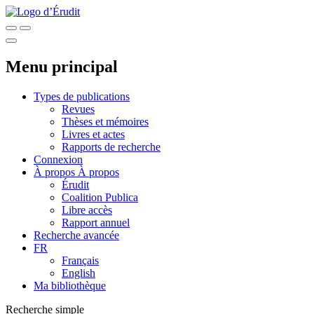
Menu principal
Types de publications
Revues
Thèses et mémoires
Livres et actes
Rapports de recherche
Connexion
À propos
À propos
Érudit
Coalition Publica
Libre accès
Rapport annuel
Recherche avancée
FR
Français
English
Ma bibliothèque
Recherche simple