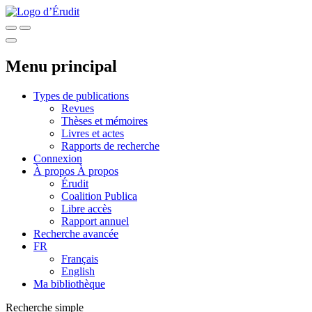
Menu principal
Types de publications
Revues
Thèses et mémoires
Livres et actes
Rapports de recherche
Connexion
À propos
À propos
Érudit
Coalition Publica
Libre accès
Rapport annuel
Recherche avancée
FR
Français
English
Ma bibliothèque
Recherche simple