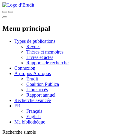
Menu principal
Types de publications
Revues
Thèses et mémoires
Livres et actes
Rapports de recherche
Connexion
À propos
À propos
Érudit
Coalition Publica
Libre accès
Rapport annuel
Recherche avancée
FR
Français
English
Ma bibliothèque
Recherche simple