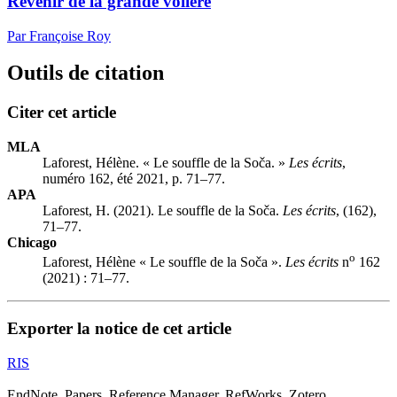
Revenir de la grande volière
Par Françoise Roy
Outils de citation
Citer cet article
MLA
Laforest, Hélène. « Le souffle de la Soča. »
Les écrits
,
numéro 162, été 2021, p. 71–77.
APA
Laforest, H. (2021). Le souffle de la Soča.
Les écrits
, (162),
71–77.
Chicago
o
Laforest, Hélène « Le souffle de la Soča ».
Les écrits
n
162
(2021) : 71–77.
Exporter la notice de cet article
RIS
EndNote, Papers, Reference Manager, RefWorks, Zotero