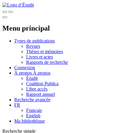
Menu principal
Types de publications
Revues
Thèses et mémoires
Livres et actes
Rapports de recherche
Connexion
À propos
À propos
Érudit
Coalition Publica
Libre accès
Rapport annuel
Recherche avancée
FR
Français
English
Ma bibliothèque
Recherche simple