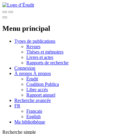
Menu principal
Types de publications
Revues
Thèses et mémoires
Livres et actes
Rapports de recherche
Connexion
À propos
À propos
Érudit
Coalition Publica
Libre accès
Rapport annuel
Recherche avancée
FR
Français
English
Ma bibliothèque
Recherche simple