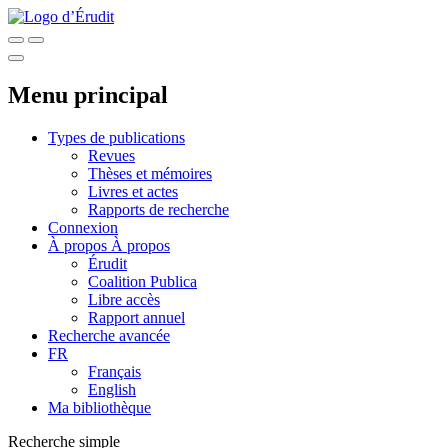
Menu principal
Types de publications
Revues
Thèses et mémoires
Livres et actes
Rapports de recherche
Connexion
À propos
À propos
Érudit
Coalition Publica
Libre accès
Rapport annuel
Recherche avancée
FR
Français
English
Ma bibliothèque
Recherche simple