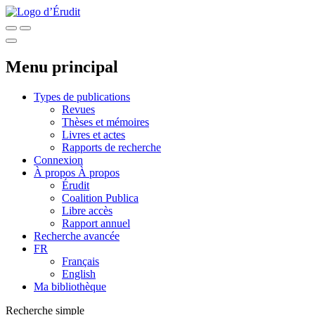
Menu principal
Types de publications
Revues
Thèses et mémoires
Livres et actes
Rapports de recherche
Connexion
À propos
À propos
Érudit
Coalition Publica
Libre accès
Rapport annuel
Recherche avancée
FR
Français
English
Ma bibliothèque
Recherche simple