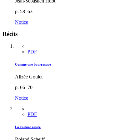
Jean-Sébastien Huot
p. 58–63
Notice
Récits
PDF
Comme une bourrasque
Alizée Goulet
p. 66–70
Notice
PDF
La voiture rouge
Roland Scheiff