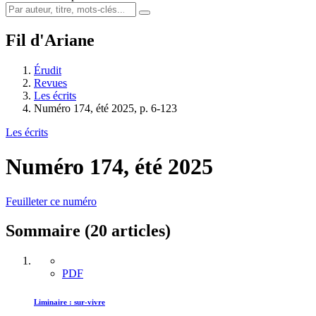
Fil d'Ariane
Érudit
Revues
Les écrits
Numéro 174, été 2025, p. 6-123
Les écrits
Numéro 174, été 2025
Feuilleter ce numéro
Sommaire (20 articles)
PDF
Liminaire : sur-vivre