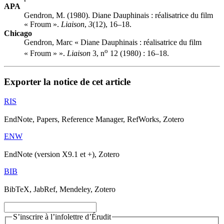
APA
Gendron, M. (1980). Diane Dauphinais : réalisatrice du film
« Froum ».
Liaison
,
3
(12), 16–18.
Chicago
Gendron, Marc « Diane Dauphinais : réalisatrice du film
o
« Froum » ».
Liaison
3, n
12 (1980) : 16–18.
Exporter la notice de cet article
RIS
EndNote, Papers, Reference Manager, RefWorks, Zotero
ENW
EndNote (version X9.1 et +), Zotero
BIB
BibTeX, JabRef, Mendeley, Zotero
S’inscrire à l’infolettre d’Érudit