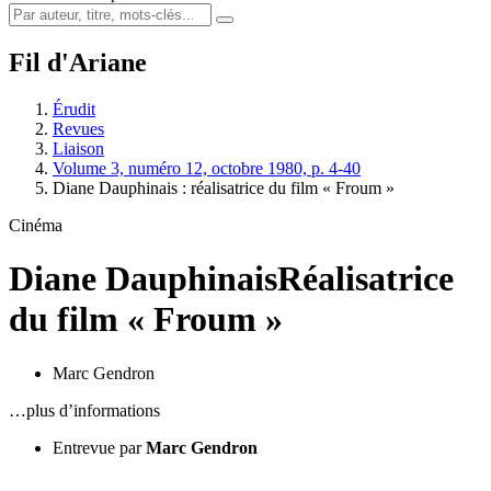
Fil d'Ariane
Érudit
Revues
Liaison
Volume 3, numéro 12, octobre 1980, p. 4-40
Diane Dauphinais : réalisatrice du film « Froum »
Cinéma
Diane Dauphinais
Réalisatrice
du film « Froum »
Marc Gendron
…plus d’informations
Entrevue par
Marc Gendron