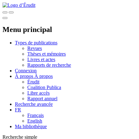
Menu principal
Types de publications
Revues
Thèses et mémoires
Livres et actes
Rapports de recherche
Connexion
À propos
À propos
Érudit
Coalition Publica
Libre accès
Rapport annuel
Recherche avancée
FR
Français
English
Ma bibliothèque
Recherche simple