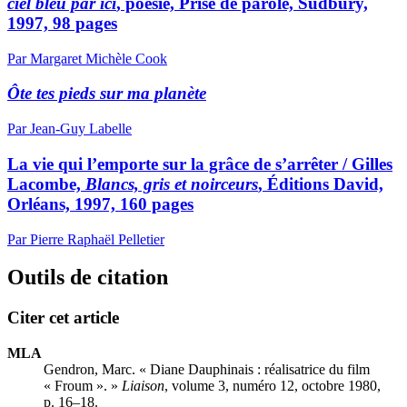
ciel bleu par ici
, poésie, Prise de parole, Sudbury,
1997, 98 pages
Par Margaret Michèle Cook
Ôte tes pieds sur ma planète
Par Jean-Guy Labelle
La vie qui l’emporte sur la grâce de s’arrêter / Gilles
Lacombe,
Blancs, gris et noirceurs
, Éditions David,
Orléans, 1997, 160 pages
Par Pierre Raphaël Pelletier
Outils de citation
Citer cet article
MLA
Gendron, Marc. « Diane Dauphinais : réalisatrice du film
« Froum ». »
Liaison
, volume 3, numéro 12, octobre 1980,
p. 16–18.