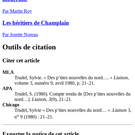
Par Martin Roy
Les héritiers de Champlain
Par Josette Noreau
Outils de citation
Citer cet article
MLA
Trudel, Sylvie. « Des p’tites nouvelles du nord…. »
Liaison
,
volume 3, numéro 9, avril 1980, p. 21–21.
APA
Trudel, S. (1980). Compte rendu de [Des p’tites nouvelles du
nord…].
Liaison
,
3
(9), 21–21.
Chicago
Trudel, Sylvie « Des p’tites nouvelles du nord… ».
Liaison
3,
o
n
9 (1980) : 21–21.
Exporter la notice de cet article