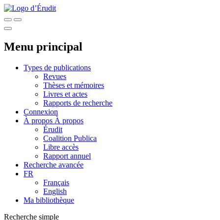
Menu principal
Types de publications
Revues
Thèses et mémoires
Livres et actes
Rapports de recherche
Connexion
À propos
À propos
Érudit
Coalition Publica
Libre accès
Rapport annuel
Recherche avancée
FR
Français
English
Ma bibliothèque
Recherche simple