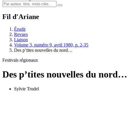
Fil d'Ariane
Érudit
Revues
Liaison
Volume 3, numéro 9, avril 1980, p. 2-35
Des p’tites nouvelles du nord…
Festivals régionaux
Des p’tites nouvelles du nord…
Sylvie Trudel