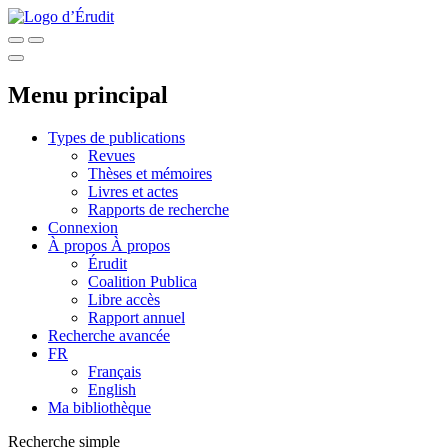
Menu principal
Types de publications
Revues
Thèses et mémoires
Livres et actes
Rapports de recherche
Connexion
À propos
À propos
Érudit
Coalition Publica
Libre accès
Rapport annuel
Recherche avancée
FR
Français
English
Ma bibliothèque
Recherche simple