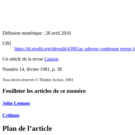
Diffusion numérique : 28 avril 2010
URI
https://id.erudit.org/iderudit/43901ac
adresse copiée
une erreur s
Un article de la revue
Liaison
Numéro 14, février 1981
, p. 38
Tous droits réservés © Théâtre Action, 1981
Feuilleter les articles de ce numéro
John Lennon
Critique
Plan de l’article