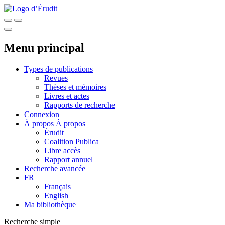
Menu principal
Types de publications
Revues
Thèses et mémoires
Livres et actes
Rapports de recherche
Connexion
À propos
À propos
Érudit
Coalition Publica
Libre accès
Rapport annuel
Recherche avancée
FR
Français
English
Ma bibliothèque
Recherche simple