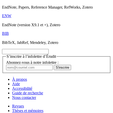
EndNote, Papers, Reference Manager, RefWorks, Zotero
ENW
EndNote (version X9.1 et +), Zotero
BIB
BibTeX, JabRef, Mendeley, Zotero
S’inscrire à l’infolettre d’Érudit
Abonnez-vous à notre infolettre :
À propos
Aide
Accessibilité
Guide de recherche
Nous contacter
Revues
Thèses et mémoires