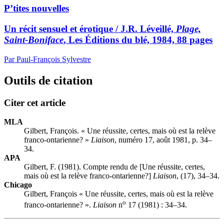
P’tites nouvelles
Un récit sensuel et érotique / J.R. Léveillé,
Plage,
Saint-Boniface
, Les Éditions du blé, 1984, 88 pages
Par Paul-François Sylvestre
Outils de citation
Citer cet article
MLA
Gilbert, François. « Une réussite, certes, mais où est la relève
franco-ontarienne? »
Liaison
, numéro 17, août 1981, p. 34–
34.
APA
Gilbert, F. (1981). Compte rendu de [Une réussite, certes,
mais où est la relève franco-ontarienne?]
Liaison
, (17), 34–34.
Chicago
Gilbert, François « Une réussite, certes, mais où est la relève
o
franco-ontarienne? ».
Liaison
n
17 (1981) : 34–34.