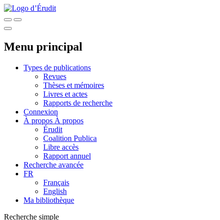
Menu principal
Types de publications
Revues
Thèses et mémoires
Livres et actes
Rapports de recherche
Connexion
À propos
À propos
Érudit
Coalition Publica
Libre accès
Rapport annuel
Recherche avancée
FR
Français
English
Ma bibliothèque
Recherche simple