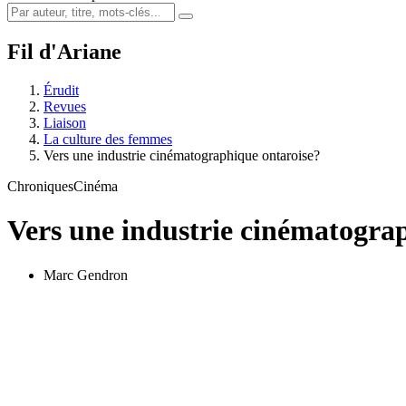
Fil d'Ariane
Érudit
Revues
Liaison
La culture des femmes
Vers une industrie cinématographique ontaroise?
Chroniques
Cinéma
Vers une industrie cinématogra
Marc Gendron