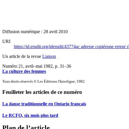
Diffusion numérique : 28 avril 2010
URI
https://id.erudit.org/iderudit/43774ac
adresse copiée
une erreur s
Un article de la revue
Liaison
Numéro 21, avril–mai 1982
, p. 31–36
La culture des femmes
Tous droits réservés © Les Éditions l'Interligne, 1982
Feuilleter les articles de ce numéro
La danse traditionnelle en Ontario français
Le RCFO, six mois plus tard
Plan de l’article