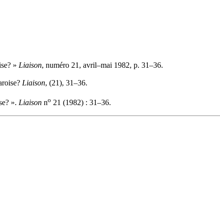
ise? »
Liaison
, numéro 21, avril–mai 1982, p. 31–36.
aroise?
Liaison
, (21), 31–36.
o
se? ».
Liaison
n
21 (1982) : 31–36.