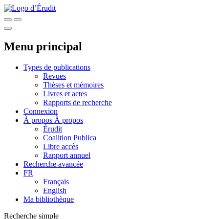
Menu principal
Types de publications
Revues
Thèses et mémoires
Livres et actes
Rapports de recherche
Connexion
À propos
À propos
Érudit
Coalition Publica
Libre accès
Rapport annuel
Recherche avancée
FR
Français
English
Ma bibliothèque
Recherche simple