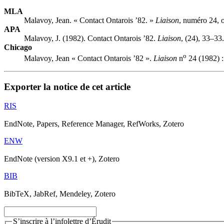
MLA
Malavoy, Jean. « Contact Ontarois ’82. »
Liaison
, numéro 24, 
APA
Malavoy, J. (1982). Contact Ontarois ’82.
Liaison
, (24), 33–33.
Chicago
o
Malavoy, Jean « Contact Ontarois ’82 ».
Liaison
n
24 (1982) :
Exporter la notice de cet article
RIS
EndNote, Papers, Reference Manager, RefWorks, Zotero
ENW
EndNote (version X9.1 et +), Zotero
BIB
BibTeX, JabRef, Mendeley, Zotero
S’inscrire à l’infolettre d’Érudit