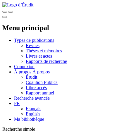
Menu principal
Types de publications
Revues
Thèses et mémoires
Livres et actes
Rapports de recherche
Connexion
À propos
À propos
Érudit
Coalition Publica
Libre accès
Rapport annuel
Recherche avancée
FR
Français
English
Ma bibliothèque
Recherche simple