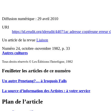
Diffusion numérique : 29 avril 2010
URI
https://id.erudit.org/iderudit/44071ac
adresse copiée
une erreur s
Un article de la revue
Liaison
Numéro 24, octobre–novembre 1982
, p. 33
Autres cultures
Tous droits réservés © Les Éditions l'Interligne, 1982
Feuilleter les articles de ce numéro
Un autre Penetang?… à Iroquois Falls
La source d’information des Artistes : à votre service
Plan de l’article