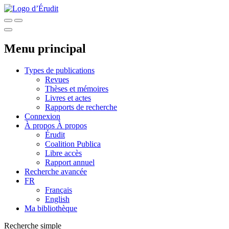
Menu principal
Types de publications
Revues
Thèses et mémoires
Livres et actes
Rapports de recherche
Connexion
À propos
À propos
Érudit
Coalition Publica
Libre accès
Rapport annuel
Recherche avancée
FR
Français
English
Ma bibliothèque
Recherche simple