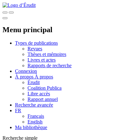
Menu principal
Types de publications
Revues
Thèses et mémoires
Livres et actes
Rapports de recherche
Connexion
À propos
À propos
Érudit
Coalition Publica
Libre accès
Rapport annuel
Recherche avancée
FR
Français
English
Ma bibliothèque
Recherche simple