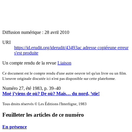
Diffusion numérique : 28 avril 2010
URI
https://id.erudit.org/iderudit/43493ac
adresse copiée
une erreur
s'est produite
Un compte rendu de la revue
Liaison
Ce document est le compte rendu d'une autre oeuvre tel qu'un livre ou un film.
L'oeuvre originale discutée ici n'est pas disponible sur cette plateforme.
Numéro 27, été 1983
, p. 39–40
Moé j’viens de où? De où? Mais… du nord, ’stie!
Tous droits réservés © Les Éditions l'Interligne, 1983
Feuilleter les articles de ce numéro
En présence