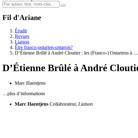
Fil d'Ariane
Érudit
Revues
Liaison
Être franco-ontarien-ontarois?
D’Étienne Brûlé à André Cloutier : les (Franco-) Ontariens à 
D’Étienne Brûlé à André Clouti
Marc Haentjens
…plus d’informations
Marc Haentjens
Collaborateur,
Liaison