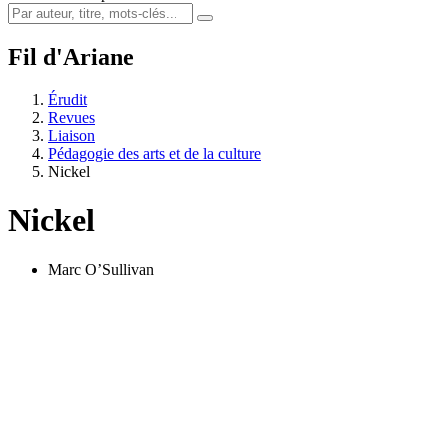
Fil d'Ariane
Érudit
Revues
Liaison
Pédagogie des arts et de la culture
Nickel
Nickel
Marc O’Sullivan