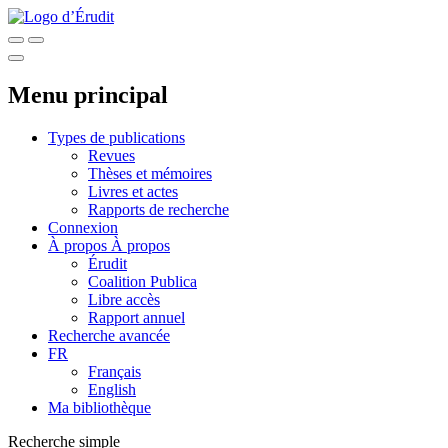
Menu principal
Types de publications
Revues
Thèses et mémoires
Livres et actes
Rapports de recherche
Connexion
À propos
À propos
Érudit
Coalition Publica
Libre accès
Rapport annuel
Recherche avancée
FR
Français
English
Ma bibliothèque
Recherche simple