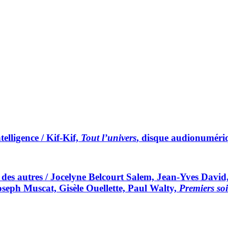
telligence / Kif-Kif,
Tout l’univers
, disque audionuméri
 des autres / Jocelyne Belcourt Salem, Jean-Yves David
eph Muscat, Gisèle Ouellette, Paul Walty,
Premiers soi