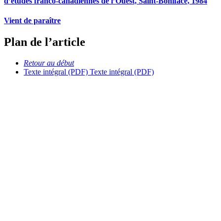
d’études franco-canadiennes de l’Ouest, Saint-Boniface, 1984
Vient de paraître
Plan de l’article
Retour au début
Texte intégral (PDF)
Texte intégral (PDF)