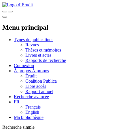
Menu principal
Types de publications
Revues
Thèses et mémoires
Livres et actes
Rapports de recherche
Connexion
À propos
À propos
Érudit
Coalition Publica
Libre accès
Rapport annuel
Recherche avancée
FR
Français
English
Ma bibliothèque
Recherche simple