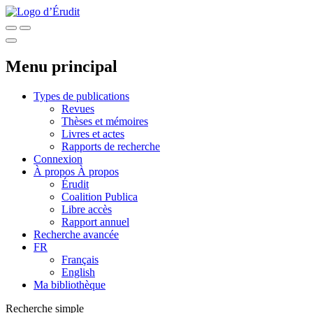
Menu principal
Types de publications
Revues
Thèses et mémoires
Livres et actes
Rapports de recherche
Connexion
À propos
À propos
Érudit
Coalition Publica
Libre accès
Rapport annuel
Recherche avancée
FR
Français
English
Ma bibliothèque
Recherche simple