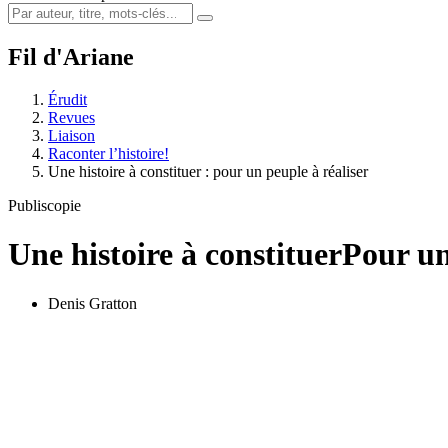
Fil d'Ariane
Érudit
Revues
Liaison
Raconter l’histoire!
Une histoire à constituer : pour un peuple à réaliser
Publiscopie
Une histoire à constituer
Pour un
Denis Gratton