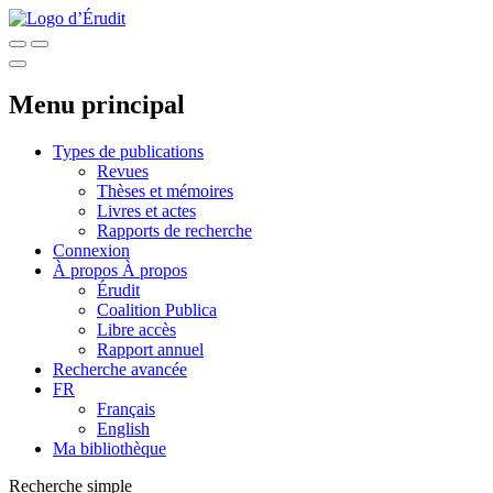
Menu principal
Types de publications
Revues
Thèses et mémoires
Livres et actes
Rapports de recherche
Connexion
À propos
À propos
Érudit
Coalition Publica
Libre accès
Rapport annuel
Recherche avancée
FR
Français
English
Ma bibliothèque
Recherche simple