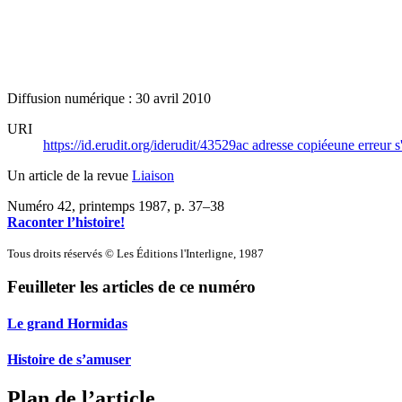
Diffusion numérique : 30 avril 2010
URI
https://id.erudit.org/iderudit/43529ac
adresse copiée
une erreur s
Un article de la revue
Liaison
Numéro 42, printemps 1987
, p. 37–38
Raconter l’histoire!
Tous droits réservés © Les Éditions l'Interligne, 1987
Feuilleter les articles de ce numéro
Le grand Hormidas
Histoire de s’amuser
Plan de l’article