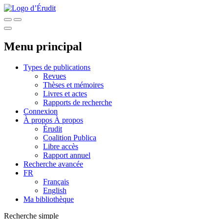
Menu principal
Types de publications
Revues
Thèses et mémoires
Livres et actes
Rapports de recherche
Connexion
À propos
À propos
Érudit
Coalition Publica
Libre accès
Rapport annuel
Recherche avancée
FR
Français
English
Ma bibliothèque
Recherche simple