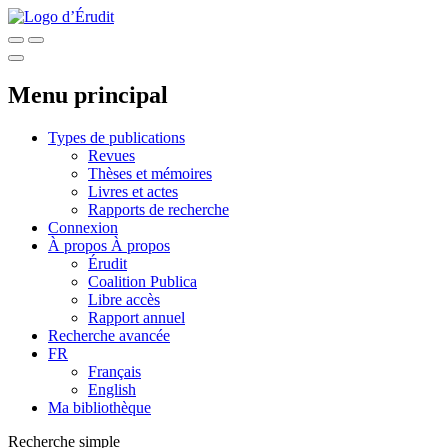
Menu principal
Types de publications
Revues
Thèses et mémoires
Livres et actes
Rapports de recherche
Connexion
À propos
À propos
Érudit
Coalition Publica
Libre accès
Rapport annuel
Recherche avancée
FR
Français
English
Ma bibliothèque
Recherche simple