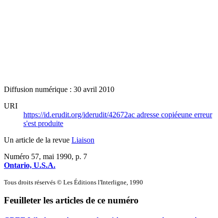
Diffusion numérique : 30 avril 2010
URI
https://id.erudit.org/iderudit/42672ac
adresse copiée
une erreur
s'est produite
Un article de la revue
Liaison
Numéro 57, mai 1990
, p. 7
Ontario, U.S.A.
Tous droits réservés © Les Éditions l'Interligne, 1990
Feuilleter les articles de ce numéro