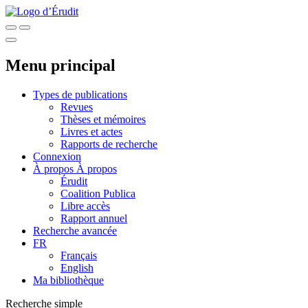
Menu principal
Types de publications
Revues
Thèses et mémoires
Livres et actes
Rapports de recherche
Connexion
À propos
À propos
Érudit
Coalition Publica
Libre accès
Rapport annuel
Recherche avancée
FR
Français
English
Ma bibliothèque
Recherche simple