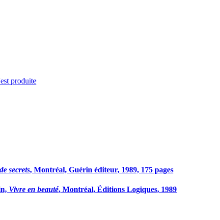
'est produite
de secrets
, Montréal, Guérin éditeur, 1989, 175 pages
in,
Vivre en beauté
, Montréal, Éditions Logiques, 1989