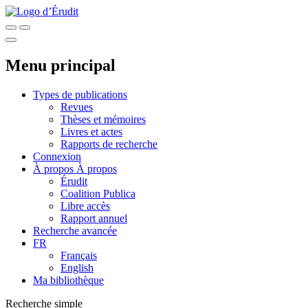
Menu principal
Types de publications
Revues
Thèses et mémoires
Livres et actes
Rapports de recherche
Connexion
À propos
À propos
Érudit
Coalition Publica
Libre accès
Rapport annuel
Recherche avancée
FR
Français
English
Ma bibliothèque
Recherche simple