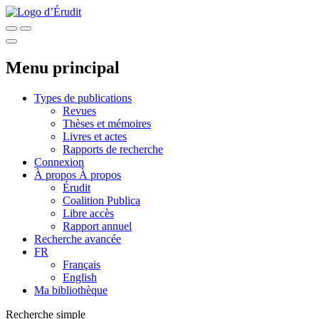
Menu principal
Types de publications
Revues
Thèses et mémoires
Livres et actes
Rapports de recherche
Connexion
À propos
À propos
Érudit
Coalition Publica
Libre accès
Rapport annuel
Recherche avancée
FR
Français
English
Ma bibliothèque
Recherche simple