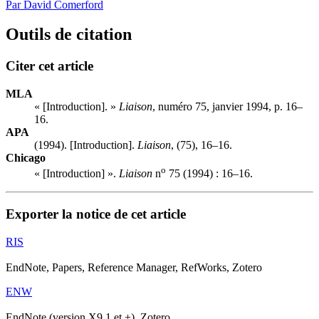
Par David Comerford
Outils de citation
Citer cet article
MLA
« [Introduction]. »
Liaison
, numéro 75, janvier 1994, p. 16–
16.
APA
(1994). [Introduction].
Liaison
, (75), 16–16.
Chicago
o
« [Introduction] ».
Liaison
n
75 (1994) : 16–16.
Exporter la notice de cet article
RIS
EndNote, Papers, Reference Manager, RefWorks, Zotero
ENW
EndNote (version X9.1 et +), Zotero