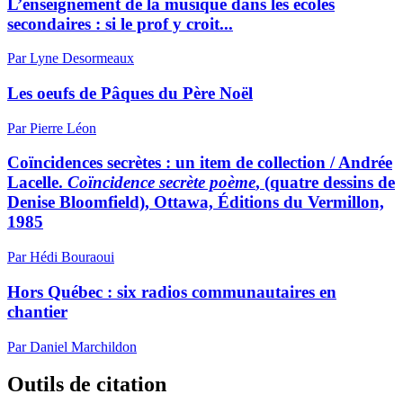
L’enseignement de la musique dans les écoles
secondaires : si le prof y croit...
Par Lyne Desormeaux
Les oeufs de Pâques du Père Noël
Par Pierre Léon
Coïncidences secrètes : un item de collection / Andrée
Lacelle.
Coïncidence secrète poème
, (quatre dessins de
Denise Bloomfield), Ottawa, Éditions du Vermillon,
1985
Par Hédi Bouraoui
Hors Québec : six radios communautaires en
chantier
Par Daniel Marchildon
Outils de citation