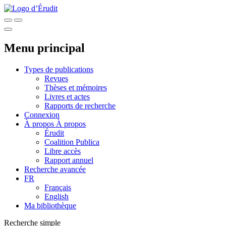
Menu principal
Types de publications
Revues
Thèses et mémoires
Livres et actes
Rapports de recherche
Connexion
À propos
À propos
Érudit
Coalition Publica
Libre accès
Rapport annuel
Recherche avancée
FR
Français
English
Ma bibliothèque
Recherche simple