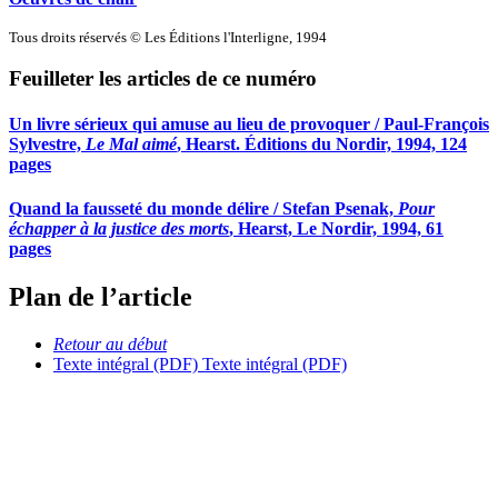
Tous droits réservés © Les Éditions l'Interligne, 1994
Feuilleter les articles de ce numéro
Un livre sérieux qui amuse au lieu de provoquer / Paul-François
Sylvestre,
Le Mal aimé
, Hearst. Éditions du Nordir, 1994, 124
pages
Quand la fausseté du monde délire / Stefan Psenak,
Pour
échapper à la justice des morts
, Hearst, Le Nordir, 1994, 61
pages
Plan de l’article
Retour au début
Texte intégral (PDF)
Texte intégral (PDF)