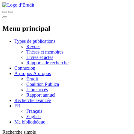
Menu principal
Types de publications
Revues
Thèses et mémoires
Livres et actes
Rapports de recherche
Connexion
À propos
À propos
Érudit
Coalition Publica
Libre accès
Rapport annuel
Recherche avancée
FR
Français
English
Ma bibliothèque
Recherche simple