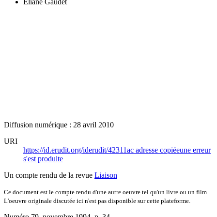
Éliane Gaudet
Diffusion numérique : 28 avril 2010
URI
https://id.erudit.org/iderudit/42311ac
adresse copiée
une erreur
s'est produite
Un compte rendu de la revue
Liaison
Ce document est le compte rendu d'une autre oeuvre tel qu'un livre ou un film.
L'oeuvre originale discutée ici n'est pas disponible sur cette plateforme.
Numéro 79, novembre 1994
, p. 34