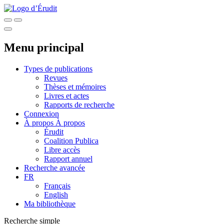
Menu principal
Types de publications
Revues
Thèses et mémoires
Livres et actes
Rapports de recherche
Connexion
À propos
À propos
Érudit
Coalition Publica
Libre accès
Rapport annuel
Recherche avancée
FR
Français
English
Ma bibliothèque
Recherche simple