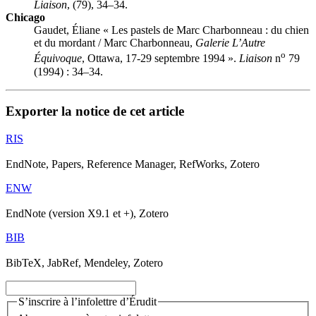
Liaison
, (79), 34–34.
Chicago
Gaudet, Éliane « Les pastels de Marc Charbonneau : du chien
et du mordant / Marc Charbonneau,
Galerie L’Autre
o
Équivoque
, Ottawa, 17-29 septembre 1994 ».
Liaison
n
79
(1994) : 34–34.
Exporter la notice de cet article
RIS
EndNote, Papers, Reference Manager, RefWorks, Zotero
ENW
EndNote (version X9.1 et +), Zotero
BIB
BibTeX, JabRef, Mendeley, Zotero
S’inscrire à l’infolettre d’Érudit