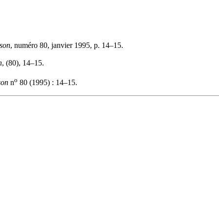
ison
, numéro 80, janvier 1995, p. 14–15.
n
, (80), 14–15.
o
son
n
80 (1995) : 14–15.