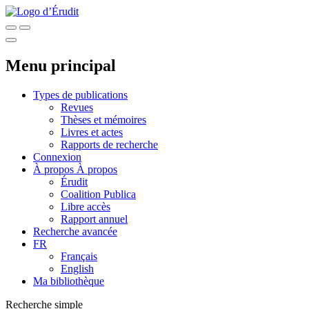
Menu principal
Types de publications
Revues
Thèses et mémoires
Livres et actes
Rapports de recherche
Connexion
À propos
À propos
Érudit
Coalition Publica
Libre accès
Rapport annuel
Recherche avancée
FR
Français
English
Ma bibliothèque
Recherche simple