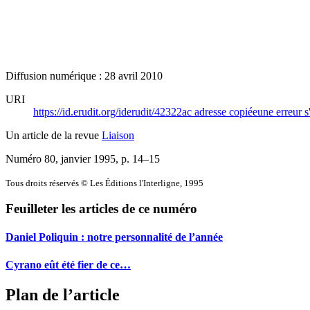
Diffusion numérique : 28 avril 2010
URI
https://id.erudit.org/iderudit/42322ac
adresse copiée
une erreur s
Un article de la revue
Liaison
Numéro 80, janvier 1995
, p. 14–15
Tous droits réservés © Les Éditions l'Interligne, 1995
Feuilleter les articles de ce numéro
Daniel Poliquin : notre personnalité de l’année
Cyrano eût été fier de ce…
Plan de l’article