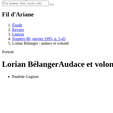
Fil d'Ariane
Érudit
Revues
Liaison
Numéro 80, janvier 1995, p. 5-45
Lorian Bélanger : audace et volonté
Portrait
Lorian Bélanger
Audace et volon
Paulette Gagnon