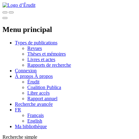
Menu principal
Types de publications
Revues
Thèses et mémoires
Livres et actes
Rapports de recherche
Connexion
À propos
À propos
Érudit
Coalition Publica
Libre accès
Rapport annuel
Recherche avancée
FR
Français
English
Ma bibliothèque
Recherche simple