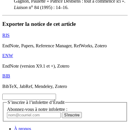
Gagnon, Paulette « Patrice Desbiens : tout a commencé ici ».
o
Liaison
n
84 (1995) : 14–16.
Exporter la notice de cet article
RIS
EndNote, Papers, Reference Manager, RefWorks, Zotero
ENW
EndNote (version X9.1 et +), Zotero
BIB
BibTeX, JabRef, Mendeley, Zotero
S’inscrire à l’infolettre d’Érudit
Abonnez-vous à notre infolettre :
À propos