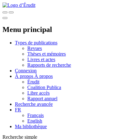
Menu principal
Types de publications
Revues
Thèses et mémoires
Livres et actes
Rapports de recherche
Connexion
À propos
À propos
Érudit
Coalition Publica
Libre accès
Rapport annuel
Recherche avancée
FR
Français
English
Ma bibliothèque
Recherche simple