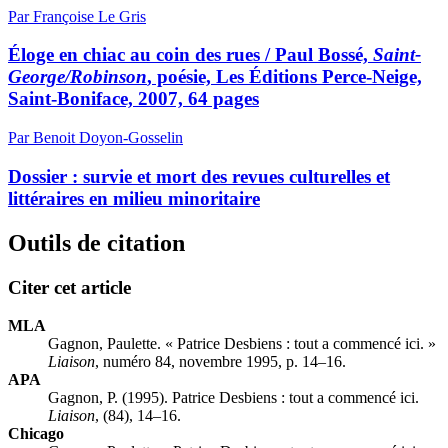
Par Françoise Le Gris
Éloge en chiac au coin des rues / Paul Bossé,
Saint-
George/Robinson
, poésie, Les Éditions Perce-Neige,
Saint-Boniface, 2007, 64 pages
Par Benoit Doyon-Gosselin
Dossier : survie et mort des revues culturelles et
littéraires en milieu minoritaire
Outils de citation
Citer cet article
MLA
Gagnon, Paulette. « Patrice Desbiens : tout a commencé ici. »
Liaison
, numéro 84, novembre 1995, p. 14–16.
APA
Gagnon, P. (1995). Patrice Desbiens : tout a commencé ici.
Liaison
, (84), 14–16.
Chicago