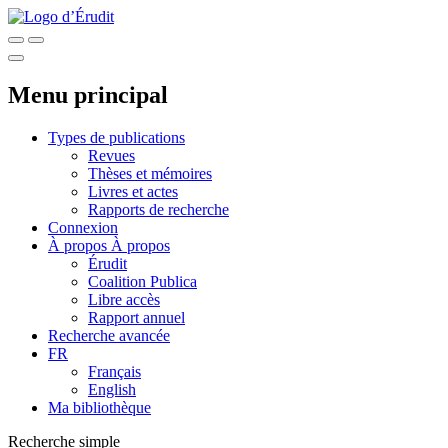
Menu principal
Types de publications
Revues
Thèses et mémoires
Livres et actes
Rapports de recherche
Connexion
À propos
À propos
Érudit
Coalition Publica
Libre accès
Rapport annuel
Recherche avancée
FR
Français
English
Ma bibliothèque
Recherche simple