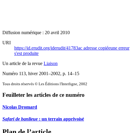
Diffusion numérique : 20 avril 2010
URI
https://id.erudit.org/iderudit/41783ac
adresse copiée
une erreur
s'est produite
Un article de la revue
Liaison
Numéro 113, hiver 2001–2002
, p. 14–15
Tous droits réservés © Les Éditions l'Interligne, 2002
Feuilleter les articles de ce numéro
Nicolas Dromard
Safari de banlieue
: un terrain apprivoisé
Plan de l’article