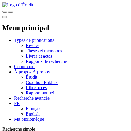
Menu principal
Types de publications
Revues
Thèses et mémoires
Livres et actes
Rapports de recherche
Connexion
À propos
À propos
Érudit
Coalition Publica
Libre accès
Rapport annuel
Recherche avancée
FR
Français
English
Ma bibliothèque
Recherche simple