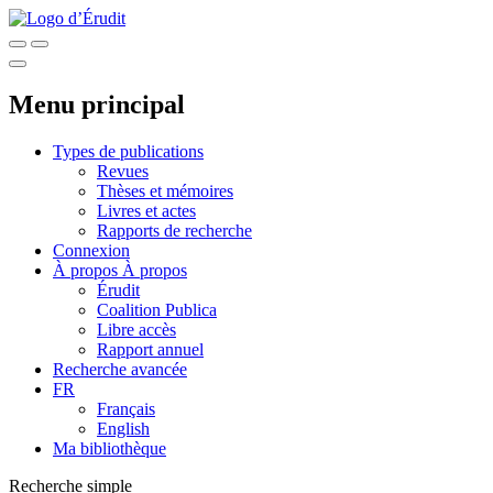
Menu principal
Types de publications
Revues
Thèses et mémoires
Livres et actes
Rapports de recherche
Connexion
À propos
À propos
Érudit
Coalition Publica
Libre accès
Rapport annuel
Recherche avancée
FR
Français
English
Ma bibliothèque
Recherche simple