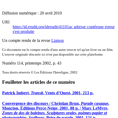
Diffusion numérique : 20 avril 2010
URI
https://id.erudit.org/iderudit/41101ac
adresse copiée
une erreur
s'est produite
Un compte rendu de la revue
Liaison
Ce document est le compte rendu d'une autre oeuvre tel qu'un livre ou un film.
L'oeuvre originale discutée ici n'est pas disponible sur cette plateforme.
Numéro 114, printemps 2002
, p. 43
Tous droits réservés © Les Éditions l'Interligne, 2002
Feuilleter les articles de ce numéro
Patrick Imbert,
Transit
, Vents d’Ouest, 2001, 213 p.
Convergence des discours / Christian Brun,
Parade casaque
,
Moncton, Éditions Perce-Neige, 2001, 88 p. / Marc LeMyre,
Zones de dos de baleines. Sculptures orales, poèmes-papier et
photographies
, Sudbury, Prise de parole, 2001, 121 p.