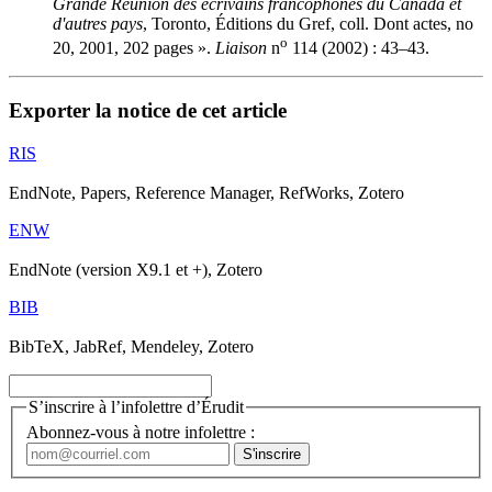
Grande Réunion des écrivains francophones du Canada et
d'autres pays
, Toronto, Éditions du Gref, coll. Dont actes, no
o
20, 2001, 202 pages ».
Liaison
n
114 (2002) : 43–43.
Exporter la notice de cet article
RIS
EndNote, Papers, Reference Manager, RefWorks, Zotero
ENW
EndNote (version X9.1 et +), Zotero
BIB
BibTeX, JabRef, Mendeley, Zotero
S’inscrire à l’infolettre d’Érudit
Abonnez-vous à notre infolettre :