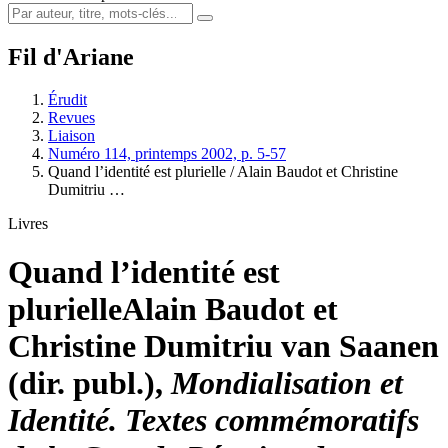
Fil d'Ariane
Érudit
Revues
Liaison
Numéro 114, printemps 2002, p. 5-57
Quand l’identité est plurielle / Alain Baudot et Christine
Dumitriu …
Livres
Quand l’identité est
plurielle
Alain Baudot et
Christine Dumitriu van Saanen
(dir. publ.),
Mondialisation et
Identité. Textes commémoratifs