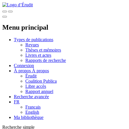
Menu principal
Types de publications
Revues
Thèses et mémoires
Livres et actes
Rapports de recherche
Connexion
À propos
À propos
Érudit
Coalition Publica
Libre accès
Rapport annuel
Recherche avancée
FR
Français
English
Ma bibliothèque
Recherche simple