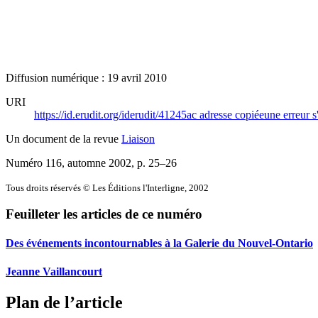
Diffusion numérique : 19 avril 2010
URI
https://id.erudit.org/iderudit/41245ac
adresse copiée
une erreur s
Un document de la revue
Liaison
Numéro 116, automne 2002
, p. 25–26
Tous droits réservés © Les Éditions l'Interligne, 2002
Feuilleter les articles de ce numéro
Des événements incontournables à la Galerie du Nouvel-Ontario
Jeanne Vaillancourt
Plan de l’article