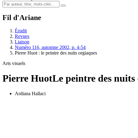
Fil d'Ariane
Érudit
Revues
Liaison
Numéro 116, automne 2002, p. 4-54
Pierre Huot : le peintre des nuits orgiaques
Arts visuels
Pierre Huot
Le peintre des nuits
Ardiana Hallaci