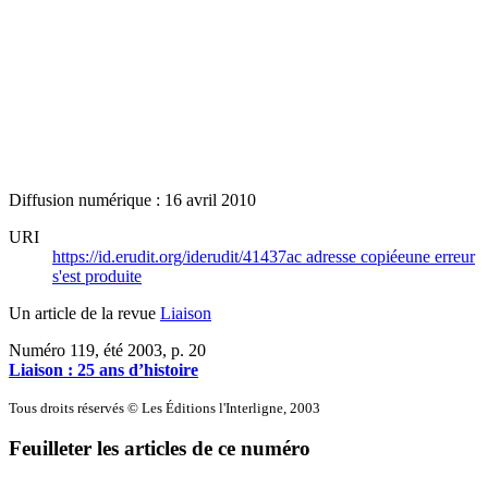
Diffusion numérique : 16 avril 2010
URI
https://id.erudit.org/iderudit/41437ac
adresse copiée
une erreur
s'est produite
Un article de la revue
Liaison
Numéro 119, été 2003
, p. 20
Liaison : 25 ans d’histoire
Tous droits réservés © Les Éditions l'Interligne, 2003
Feuilleter les articles de ce numéro