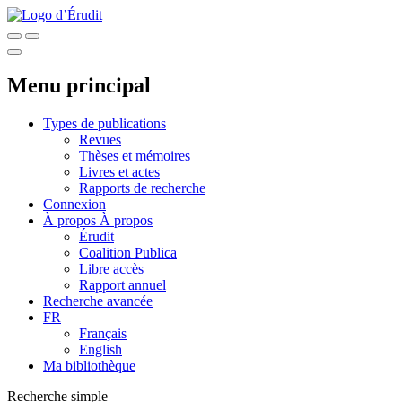
Menu principal
Types de publications
Revues
Thèses et mémoires
Livres et actes
Rapports de recherche
Connexion
À propos
À propos
Érudit
Coalition Publica
Libre accès
Rapport annuel
Recherche avancée
FR
Français
English
Ma bibliothèque
Recherche simple