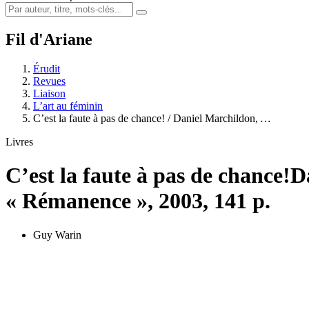
Fil d'Ariane
Érudit
Revues
Liaison
L’art au féminin
C’est la faute à pas de chance! / Daniel Marchildon,
…
Livres
C’est la faute à pas de chance!
D
« Rémanence », 2003, 141 p.
Guy Warin