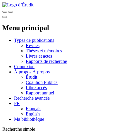
Menu principal
Types de publications
Revues
Thèses et mémoires
Livres et actes
Rapports de recherche
Connexion
À propos
À propos
Érudit
Coalition Publica
Libre accès
Rapport annuel
Recherche avancée
FR
Français
English
Ma bibliothèque
Recherche simple