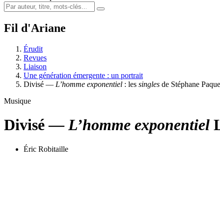
Fil d'Ariane
Érudit
Revues
Liaison
Une génération émergente : un portrait
Divisé —
L’homme exponentiel
: les
singles
de Stéphane Paque
Musique
Divisé —
L’homme exponentiel
Éric Robitaille