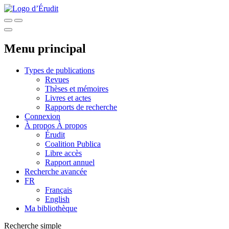
Menu principal
Types de publications
Revues
Thèses et mémoires
Livres et actes
Rapports de recherche
Connexion
À propos
À propos
Érudit
Coalition Publica
Libre accès
Rapport annuel
Recherche avancée
FR
Français
English
Ma bibliothèque
Recherche simple