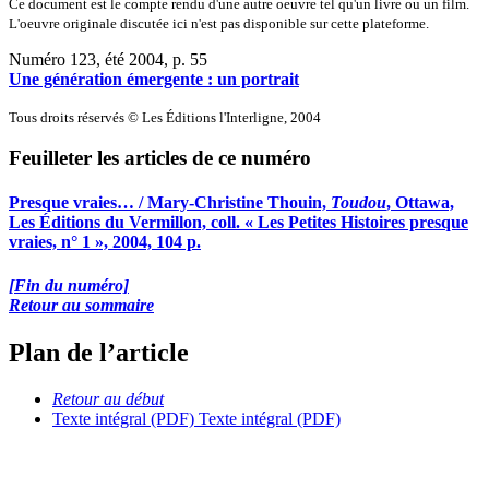
Ce document est le compte rendu d'une autre oeuvre tel qu'un livre ou un film.
L'oeuvre originale discutée ici n'est pas disponible sur cette plateforme.
Numéro 123, été 2004
, p. 55
Une génération émergente : un portrait
Tous droits réservés © Les Éditions l'Interligne, 2004
Feuilleter les articles de ce numéro
Presque vraies… / Mary-Christine Thouin,
Toudou
, Ottawa,
Les Éditions du Vermillon, coll. « Les Petites Histoires presque
vraies, n° 1 », 2004, 104 p.
[Fin du numéro]
Retour au sommaire
Plan de l’article
Retour au début
Texte intégral (PDF)
Texte intégral (PDF)