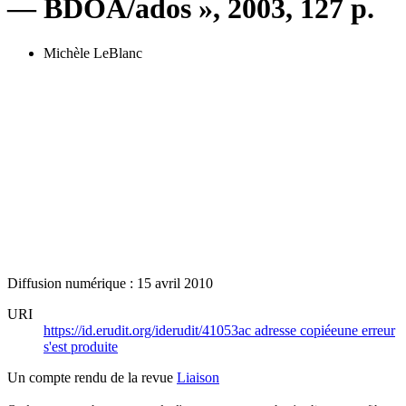
— BDOA/ados », 2003, 127 p.
Michèle LeBlanc
Diffusion numérique : 15 avril 2010
URI
https://id.erudit.org/iderudit/41053ac
adresse copiée
une erreur
s'est produite
Un compte rendu de la revue
Liaison