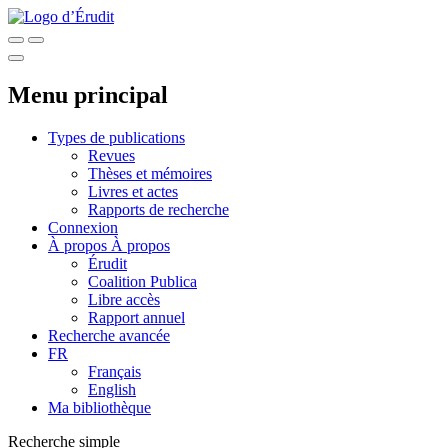
Menu principal
Types de publications
Revues
Thèses et mémoires
Livres et actes
Rapports de recherche
Connexion
À propos
À propos
Érudit
Coalition Publica
Libre accès
Rapport annuel
Recherche avancée
FR
Français
English
Ma bibliothèque
Recherche simple