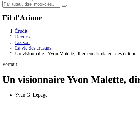
Fil d'Ariane
Érudit
Revues
Liaison
La vie des artisans
Un visionnaire :
Y
von Malette, directeur-fondateur des éditions
Portrait
Un visionnaire
Y
von Malette, di
Yvan G. Lepage