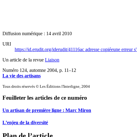
Diffusion numérique : 14 avril 2010
URI
https://id.erudit.org/iderudit/41116ac
adresse copiée
une erreur s'
Un article de la revue
Liaison
Numéro 124, automne 2004
, p. 11–12
La vie des artisans
Tous droits réservés © Les Éditions l'Interligne, 2004
Feuilleter les articles de ce numéro
Un artisan de première ligne :
M
arc Miron
L’enjeu de la diversité
Plan de l’article