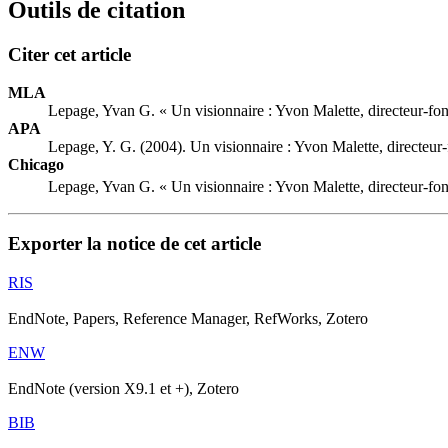
Outils de citation
Citer cet article
MLA
Lepage, Yvan G. « Un visionnaire :
Y
von Malette, directeur-fo
APA
Lepage, Y. G. (2004). Un visionnaire :
Y
von Malette, directeur
Chicago
Lepage, Yvan G. « Un visionnaire :
Y
von Malette, directeur-fo
Exporter la notice de cet article
RIS
EndNote, Papers, Reference Manager, RefWorks, Zotero
ENW
EndNote (version X9.1 et +), Zotero
BIB