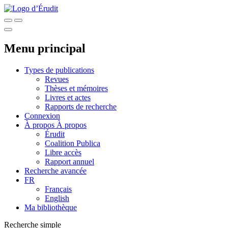
Menu principal
Types de publications
Revues
Thèses et mémoires
Livres et actes
Rapports de recherche
Connexion
À propos
À propos
Érudit
Coalition Publica
Libre accès
Rapport annuel
Recherche avancée
FR
Français
English
Ma bibliothèque
Recherche simple