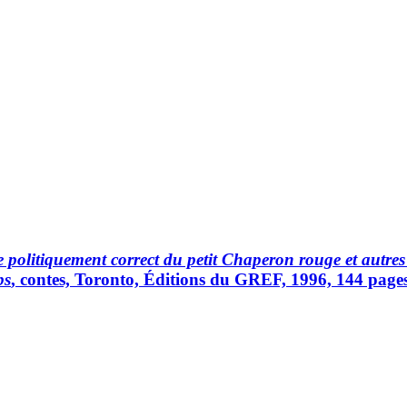
 politiquement correct du petit Chaperon rouge et autres 
ps
, contes, Toronto, Éditions du GREF, 1996, 144 page