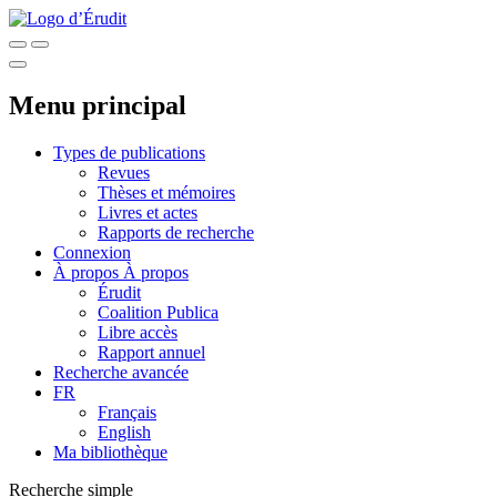
Menu principal
Types de publications
Revues
Thèses et mémoires
Livres et actes
Rapports de recherche
Connexion
À propos
À propos
Érudit
Coalition Publica
Libre accès
Rapport annuel
Recherche avancée
FR
Français
English
Ma bibliothèque
Recherche simple