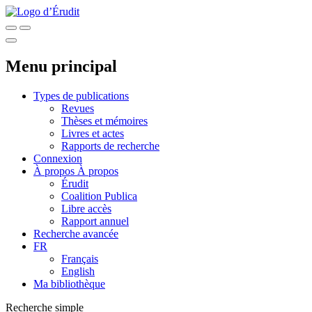
Menu principal
Types de publications
Revues
Thèses et mémoires
Livres et actes
Rapports de recherche
Connexion
À propos
À propos
Érudit
Coalition Publica
Libre accès
Rapport annuel
Recherche avancée
FR
Français
English
Ma bibliothèque
Recherche simple