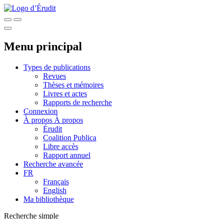
Menu principal
Types de publications
Revues
Thèses et mémoires
Livres et actes
Rapports de recherche
Connexion
À propos
À propos
Érudit
Coalition Publica
Libre accès
Rapport annuel
Recherche avancée
FR
Français
English
Ma bibliothèque
Recherche simple