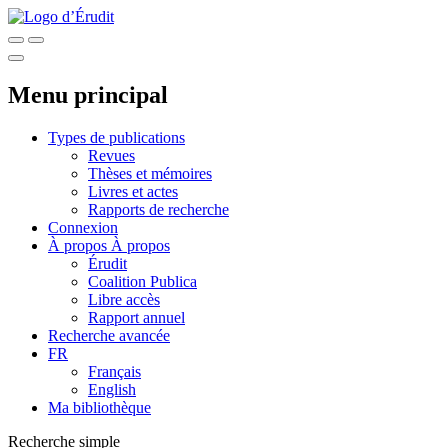
Menu principal
Types de publications
Revues
Thèses et mémoires
Livres et actes
Rapports de recherche
Connexion
À propos
À propos
Érudit
Coalition Publica
Libre accès
Rapport annuel
Recherche avancée
FR
Français
English
Ma bibliothèque
Recherche simple