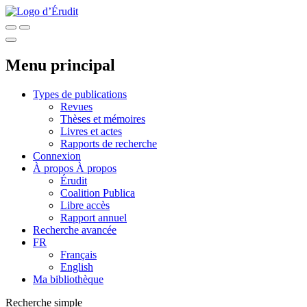
Menu principal
Types de publications
Revues
Thèses et mémoires
Livres et actes
Rapports de recherche
Connexion
À propos
À propos
Érudit
Coalition Publica
Libre accès
Rapport annuel
Recherche avancée
FR
Français
English
Ma bibliothèque
Recherche simple