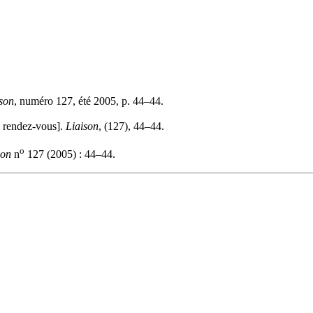
son
, numéro 127, été 2005, p. 44–44.
u rendez-vous].
Liaison
, (127), 44–44.
o
son
n
127 (2005) : 44–44.