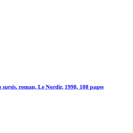
 sursis
, roman, Le Nordir, 1998, 108 pages