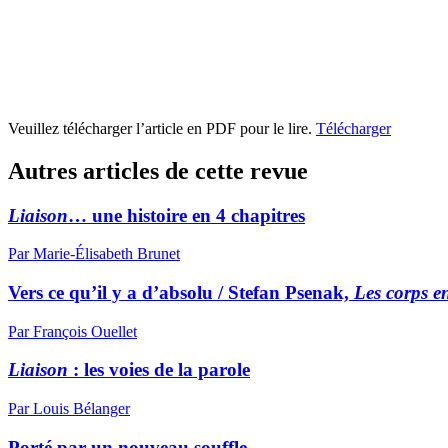
Veuillez télécharger l’article en PDF pour le lire.
Télécharger
Autres articles de cette revue
Liaison
… une histoire en 4 chapitres
Par Marie-Élisabeth Brunet
Vers ce qu’il y a d’absolu / Stefan Psenak,
Les corps en
Par François Ouellet
Liaison
: les voies de la parole
Par Louis Bélanger
Porté par un nouveau souffle…